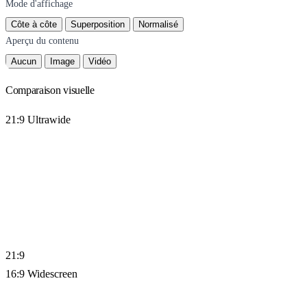
Mode d'affichage
Côte à côte
Superposition
Normalisé
Aperçu du contenu
Aucun
Image
Vidéo
Comparaison visuelle
21:9 Ultrawide
21
:
9
16:9 Widescreen