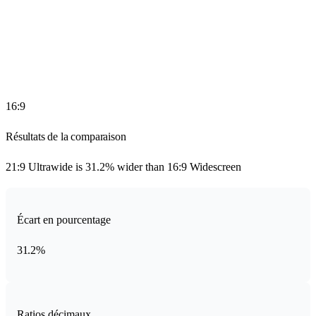
16
:
9
Résultats de la comparaison
21:9 Ultrawide
is
31.2% wider
than
16:9 Widescreen
Écart en pourcentage
31.2%
Ratios décimaux