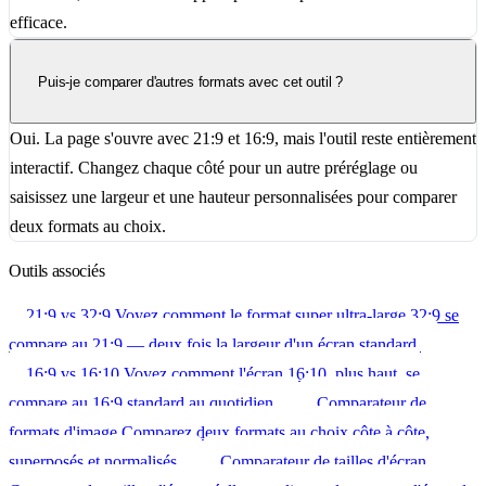
efficace.
Puis-je comparer d'autres formats avec cet outil ?
Oui. La page s'ouvre avec 21:9 et 16:9, mais l'outil reste entièrement
interactif. Changez chaque côté pour un autre préréglage ou
saisissez une largeur et une hauteur personnalisées pour comparer
deux formats au choix.
Outils associés
21:9 vs 32:9
Voyez comment le format super ultra-large 32:9 se
compare au 21:9 — deux fois la largeur d'un écran standard.
16:9 vs 16:10
Voyez comment l'écran 16:10, plus haut, se
compare au 16:9 standard au quotidien.
Comparateur de
formats d'image
Comparez deux formats au choix côte à côte,
superposés et normalisés.
Comparateur de tailles d'écran