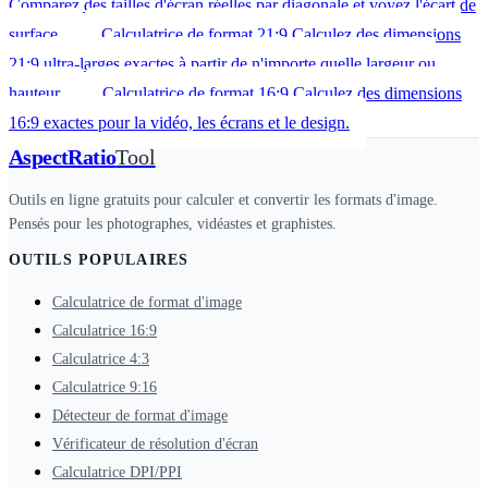
Comparez des tailles d'écran réelles par diagonale et voyez l'écart de
surface.
Calculatrice de format 21:9
Calculez des dimensions
21:9 ultra-larges exactes à partir de n'importe quelle largeur ou
hauteur.
Calculatrice de format 16:9
Calculez des dimensions
16:9 exactes pour la vidéo, les écrans et le design.
AspectRatio
Tool
Outils en ligne gratuits pour calculer et convertir les formats d'image.
Pensés pour les photographes, vidéastes et graphistes.
OUTILS POPULAIRES
Calculatrice de format d'image
Calculatrice 16:9
Calculatrice 4:3
Calculatrice 9:16
Détecteur de format d'image
Vérificateur de résolution d'écran
Calculatrice DPI/PPI