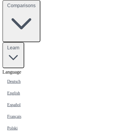
Comparisons
Learn
Language
Deutsch
English
Español
Français
Polski