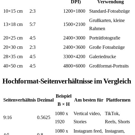
DPI)
Verwendung
10×15 cm
2:3
1200×1800
Standard-Fotoabzüge
Grußkarten, kleine
13×18 cm
5:7
1500×2100
Rahmen
20×25 cm
4:5
2400×3000
Porträtfotografie
20×30 cm
2:3
2400×3600
Große Fotoabzüge
28×35 cm
4:5
3300×4200
Galeriedrucke
40×50 cm
4:5
4800×6000
Großformat-Portraits
Hochformat-Seitenverhältnisse im Vergleich
Beispiel
Seitenverhältnis
Dezimal
Am besten für
Plattformen
B × H
1080 x
Vertical video,
TikTok,
9:16
0.5625
1920
Stories
Reels, Shorts
1080 x
Instagram feed,
Instagram,
4:5
0.8